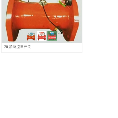
s50卡
03s50卡
/
04s50卡
/
05s50卡
/
06s50卡
/
07s50卡
/
08s50卡
/
09s50卡
/
10-原装S50蓝色英文版
/
11-纯原装S50卡蓝色中文版
/
S70卡
14-S50卡万谷智能卡
/
15,s50卡中
文版
/
16,s50卡
/
17,s50卡
/
18,s50卡
/
19非接触式IC卡中文
滴胶卡
版
/
21-国产S50卡中文版
/
22,M1card红色版
20,消防流量开关
钥匙扣
PVC卡
其它卡
库存卡
1
/
2
/
3
/
4
/
5
/
6,FR11.CC-
G12HDPRQ
/
7,FR11.CC-
G12HWCRQ30
/
8,FR11-CC-
G12HDCRQ60
/
9,FR11-CC-
M18HDCRQ30
/
10,FR11.CC-
G12HDCRQ-25 DC24V继电器输