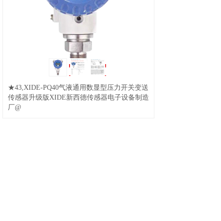
s50卡
03s50卡
/
04s50卡
/
05s50卡
/
06s50卡
/
07s50卡
/
08s50卡
/
09s50卡
/
10-原装S50蓝色英文版
/
11-纯原装S50卡蓝色中文版
/
S70卡
14-S50卡万谷智能卡
/
15,s50卡中
文版
/
16,s50卡
/
17,s50卡
/
18,s50卡
/
19非接触式IC卡中文
滴胶卡
版
/
21-国产S50卡中文版
/
22,M1card红色版
★43,XIDE-PQ40气液通用数显型压力开关变送
钥匙扣
传感器升级版XIDE新西德传感器电子设备制造
厂@
PVC卡
其它卡
库存卡
1
/
2
/
3
/
4
/
5
/
6,FR11.CC-
G12HDPRQ
/
7,FR11.CC-
G12HWCRQ30
/
8,FR11-CC-
G12HDCRQ60
/
9,FR11-CC-
M18HDCRQ30
/
10,FR11.CC-
G12HDCRQ-25 DC24V继电器输