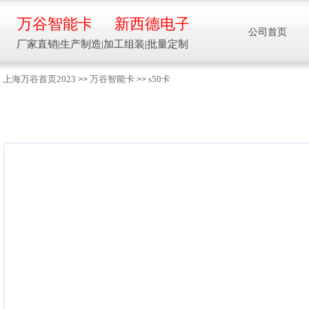
万谷智能卡
新西德电子
公司首页
厂家直销|生产制造|加工组装|批量定制
上海万谷首页2023
万谷智能卡
s50卡
>>
>>
智能卡流量压力温度液位设备
万谷智能卡/新西德
电子
生产制造加工组装智能卡流量压力温度液
位设备
13918608088/
137016
91001