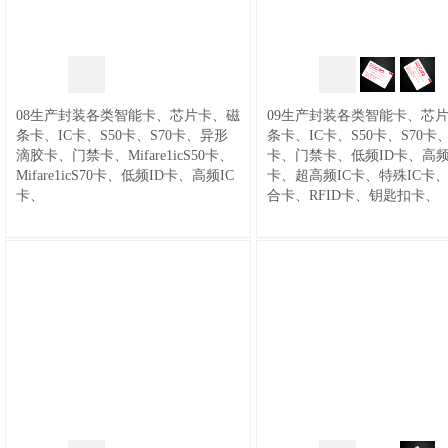
调式流量开关|流量开关|电子式流量
开关|热制式流量开关|气液式流量开
流量计
关|消防流量传感器|流量控制器|流量
10,LWGY.CC涡轮流量计,脉冲型螺纹
变送器|热导示流器|热导式流量控制
连接液体智能液体水食用柴汽油甲醇
器|水流开关||热制式流量传感器|热式
螺纹法兰电池远传流量计新款
/
11,
流量开关|热导流量开关|水流量开关|
温度开关
08生产封装各类智能卡、芯片卡、磁
电磁流量计
/
12,LWGY法兰涡轮流量
09生产封装各类智能卡、芯
消防流量开关|示流信号器|油流开关|6
61,ST10.CC|温度开关|可调式温度开
条卡、IC卡、S50卡、S70卡、异形
计现场显示传感器升级版
/
13,电磁
条卡、IC卡、S50卡、S70卡
灯油|断流报警|热导式流量传感
关|可调温度开关|膨胀型温度开关|液
滴胶卡、门禁卡、Mifare1icS50卡、
流量计【SIYNTN申坦，TOOT，新
卡、门禁卡、低频ID卡、高频
器|@FR11|流量开关
/
02,HFS-25水流
体膨胀型温度开关|液体型温度开关|
Mifare1icS70卡、低频ID卡、高频IC
西德电子设备XIDE.APP】电磁流量
液位开关
卡、超高频IC卡、特殊IC卡
量开关FB11,HFS-15(1/2")6分HFS-
液胀式温度开关|温度变送器|温度传
卡、
计【西德XIDE】常规型电磁流量计,
合卡、RFID卡、钥匙扣卡、
90,XIDE-SP1|射频导纳料位开关|射频
20(3/4")4分HFS-25(1")1寸消防锅炉
感器|温度控制器|温控开关|热保护器
耐腐型电磁量计,分体型电磁流量计,
开关液位计控制|导纳传感器液位计|
水处理制冷水流开关流量开关挡板式
开关|微型控制开关|高限温度开关|低
电磁能量计
/
14,涡街流量计
/
15,液
射频导纳开关|物液位计|高位射频导
流量开关靶式流量开关流量开关流量
限温度开关|高启温度开关|低启温度
压力开关
体涡轮流量计
/
16,节流装置
/
纳开关|低位射频导纳开关|液位开关|
开关水流开关插入式流水开关
/
开关|温控器|热水温控器|管道温控器|
45,PQ50.CC紧凑型扩散硅式压力开
17,LWGY-32螺纹连接液体涡轮脉冲
射频导纳式物位开关|料位开关|料位
01,LKB-01D.COM挡板式流量开关，
锅炉温控器|供热温控器|双金属式温
关变送器控制器,扩散硅压力传感器,
型流量计新款
/
21,F2000X升级型流
计|电容料位开关|阻旋料位开关|音叉
FB12传感器升级版
/
03,FE20活塞式
控器|压力式温控器|
/
62,ST20机械式
扩散硅式压力变送器升级版压力,开
量积算仪
料位开关|电容式料位开关|料位限位
料位物位开关
流量开关，气液两用活塞式流量开关
双金属片温度变送器传感器升级版温
关,传感器,控制器,变送器,压力计,@
开关|重锤式料位计|电容式料位计|阻
传感器与控制器升级版XIDE新西德
度,湿度,开关,传感器,控制器,变送器,
扩散硅式压力开关,新西德电子设备
旋式料位计|射线料位计|超声波料位
传感器电子设备制造厂@活塞式流量
温控器,热保护器,温度计,湿度计,@温
其它产品
XIDE.APP
/
31,PS10薄膜式可调压力
计|雷达料位计|导波式雷达料位计|膜
开关
/
04,FE40活塞式流量开关，气
度传感器,新西德电子设备XIDE.APP
开关,薄膜式压力开关,两线制镀锌钢
库存产品
/
121,五芯航空插头屏蔽线
片式料位开关|阻旋式料位开关|振棒
液活塞式显示流量开关定制版XIDE
/
63,ST30(PT100)气液温度开关变送
压力开关,膜片式压力开关,高低温压
2米材料升级版
/
122,螺纹转接头
/
超
式料位开关|音叉式料位开关|固体位
新西德传感器电子设备制造厂@流量
器传感器升级版温度,湿度,开关,传感
力开关,可调油压膜片压力开关,膜片
市货架
移传感器|
/
91,XIDESP-2物液位计产
显示开关
/
05,FE50.CC|指针式流量开