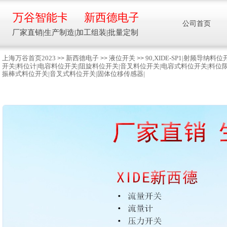
万谷智能卡
新西德电子
公司首页
厂家直销|生产制造|加工组装|批量定制
上海万谷首页2023
新西德电子
液位开关
90,XIDE-SP1|射频
>>
>>
>>
开关|料位计|电容料位开关|阻旋料位开关|音叉料位开关|电容式料位开关|料位
智能卡流量压力温度液位设备
振棒式料位开关|音叉式料位开关|固体位移传感器|
万谷智能卡/新西德
电子
生产制造加工组装智能卡流量压力温度液
位设备
13918608088/
137016
91001