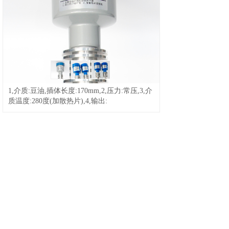
s50卡
03s50卡
/
04s50卡
/
05s50卡
/
06s50卡
/
07s50卡
/
08s50卡
/
09s50卡
/
10-原装S50蓝色英文版
/
11-纯原装S50卡蓝色中文版
/
S70卡
14-S50卡万谷智能卡
/
15,s50卡中
文版
/
16,s50卡
/
17,s50卡
/
18,s50卡
/
19非接触式IC卡中文
滴胶卡
版
/
21-国产S50卡中文版
/
22,M1card红色版
1,介质:豆油,插体长度:170mm,2,压力:常压,3,介
钥匙扣
质温度:280度(加散热片),4,输出:
PVC卡
其它卡
库存卡
1
/
2
/
3
/
4
/
5
/
6,FR11.CC-
G12HDPRQ
/
7,FR11.CC-
G12HWCRQ30
/
8,FR11-CC-
G12HDCRQ60
/
9,FR11-CC-
M18HDCRQ30
/
10,FR11.CC-
G12HDCRQ-25 DC24V继电器输