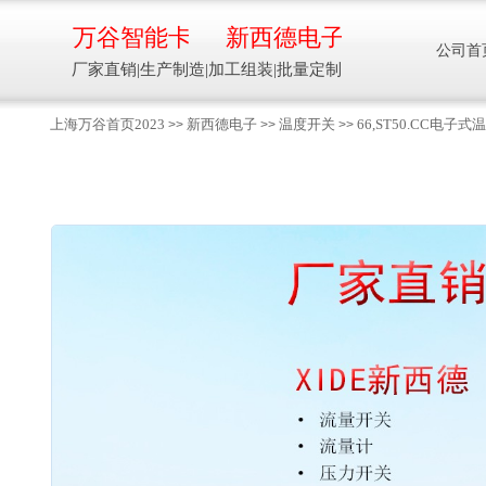
万谷智能卡
新西德电子
公司首
厂家直销|生产制造|加工组装|批量定制
上海万谷首页2023
新西德电子
温度开关
66,ST50.CC
>>
>>
>>
智能卡流量压力温度液位设备
万谷智能卡/新西德
电子
生产制造加工组装智能卡流量压力温度液
位设备
13918608088/
137016
91001