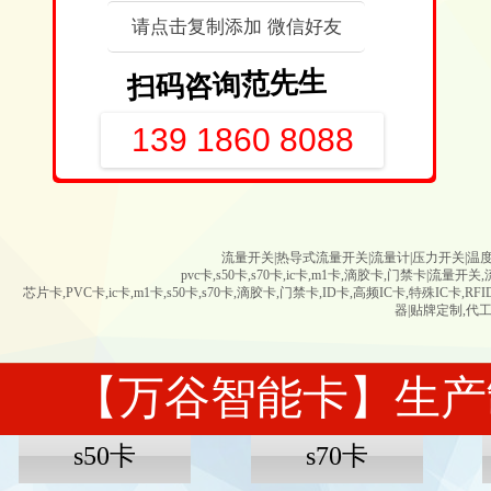
请点击复制添加 微信好友
扫码咨询范先生
139 1860 8088
流量开关|
热导式流量开关
|
流量计|压力开关|温度开
pvc卡,s50卡,s70卡,ic卡,m1卡,滴胶卡,门禁卡
芯片卡,PVC卡,ic卡,m1卡,s50卡,s70卡,滴胶卡,门禁卡,ID卡,高频IC卡,特殊
器
|
贴牌定制,代工
​【万谷智能卡】
生产
上海万谷
|
生产
制造,
加工组装|万谷智能卡|XIDE新西德传感器|
s50卡
s70卡