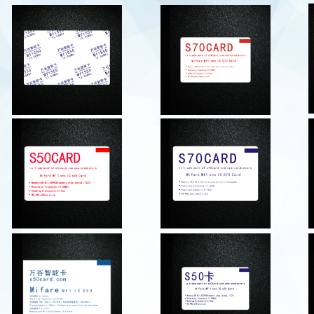
【万谷智能卡】生产制造加工组装,芯片卡,IC卡,M1卡,s50卡,s70卡,原装S5
芯片卡,PVC卡,IC卡,M1卡,原装S50卡,正品S70卡,滴胶卡,门禁卡,低频ID卡
生产制造加工组装ic卡,M1卡,s50卡,s70卡,原装S50卡,正品S70卡,芯片卡
品ic卡,正品m1卡,ic芯片卡,PVC卡,磁条卡,停车卡,通行卡,会员卡,贵
365​