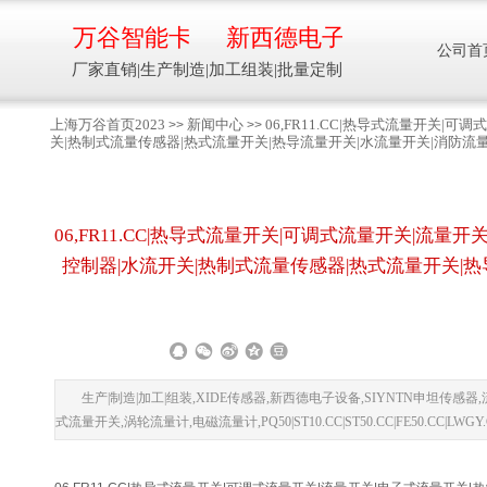
万谷智能卡
新西德电子
公司首
厂家直销|生产制造|加工组装|批量定制
上海万谷首页2023
新闻中心
06,FR11.CC|热导式流量开关
>>
>>
关|热制式流量传感器|热式流量开关|热导流量开关|水流量开关|消防流量开
智能卡流量压力温度液位设备
06,FR11.CC|热导式流量开关|可调式流量开关|
万谷智能卡/新西德
控制器|水流开关|热制式流量传感器|热式流量开关|热导
电子
生产制造加工组装智能卡流量压力温度液
|
|
分享到:
位设备
生产|制造|加工|组装,XIDE传感器,新西德电子设备,SIYNTN申坦传感
式流量开关,涡轮流量计,电磁流量计,PQ50|ST10.CC|ST50.CC|FE50.C
13918608088/
137016
91001