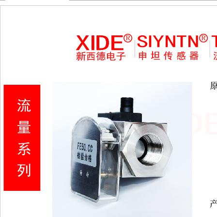
流量‖开关‖流量计‖热导‖示流器‖压力‖变送器‖温度‖液位‖液位计‖FR11.CC‖热导式
生产‖制造‖加工‖组装‖XIDE传感器‖新西德‖电子设备‖Siyntn‖申坦传感器‖
‖PQ50‖ST10.CC‖ST50.CC‖FE50.CC‖LWGY.CC‖流体‖传感器‖
欢迎访问XIDE传感器，SIYNTN申坦传感器，新西德电子设备官网，
球。欢迎咨询下单，合作方式包括品牌代理、标件现货、贴牌定制、代工生产、OE
流,水泥建材,造船,电线及电缆制造,采矿,市政,包装,精密机械,智能系统,电子
​经营范围
一般项目：智能卡、工业自动化设备、电子工业专用设备、半导体、电子芯
五金产品、机械设备、电气设备、集成电路、智能仪器仪表、工业自动控制
境保护监测，环境应急治理服务，以下限分支机构经营：集成电路制造，生
器仪表制造、生产、加工，特种设备制造，环境监测专用仪器仪表制造，电