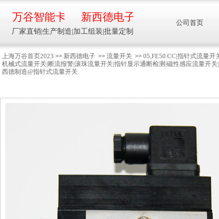
万谷智能卡
新西德电子
公司首页
厂家直销|生产制造|加工组装|批量定制
上海万谷首页2023
新西德电子
流量开关
05,FE50.CC|指针式
>>
>>
>>
机械式流量开关|断流报警|滚珠流量开关|指针显示通断检测|磁性感应流量开关|
智能卡流量压力温度液位设备
西德制造@指针式流量开关
万谷智能卡/新西德
电子
生产制造加工组装智能卡流量压力温度液
位设备
13918608088/
137016
91001