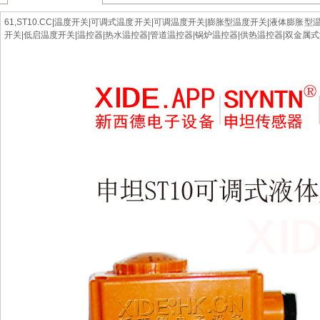
流量‖开关‖流量计‖热导‖示流器‖压力‖变送器‖温度‖液位‖液位计‖FR11.CC‖热导式
61,ST10.CC|温度开关|可调式温度开关|可调温度开关|膨胀型温度开关|液体膨
生产‖制造‖加工‖组装‖XIDE传感器‖新西德‖电子设备‖Siyntn‖申坦传感器‖
开关|低启温度开关|温控器|热水温控器|管道温控器|锅炉温控器|供热温控器|双金属式温
‖PQ50‖ST10.CC‖ST50.CC‖FE50.CC‖LWGY.CC‖流体‖传感器‖
欢迎访问XIDE传感器，SIYNTN申坦传感器，新西德电子设备官网，
球。欢迎咨询下单，合作方式包括品牌代理、标件现货、贴牌定制、代工生产、OE
流,水泥建材,造船,电线及电缆制造,采矿,市政,包装,精密机械,智能系统,电子
​经营范围
一般项目：智能卡、工业自动化设备、电子工业专用设备、半导体、电子芯
五金产品、机械设备、电气设备、集成电路、智能仪器仪表、工业自动控制
境保护监测，环境应急治理服务，以下限分支机构经营：集成电路制造，生
器仪表制造、生产、加工，特种设备制造，环境监测专用仪器仪表制造，电