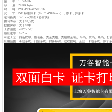
频 率：13.56MHz
容 量：2K/4K bytes，
材 料：PVC/PET/ABS/PETG
尺 寸：ISO 标准薄卡（85.6*54*0.84mm），厚卡，异形卡
读写距离：3~10cm(与读卡器有关)
擦写寿命：大于10万次
数据保存：大于10年
工作温度：-20℃-85℃
感应速率：1~2ms
可选工艺：四色胶印、签名条、烫金烫银、烫镭射金/银、平码、喷码、条码、打
应用范围：考勤系统、门禁系统、财务标识、过程控制、企业一卡通系统、停车系