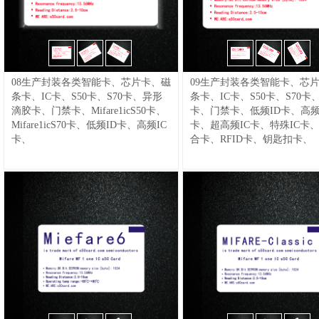
调式流量开关|流量开关|电子式流量
开关|热制式流量开关|气液式流量开
流量计
关|消防流量传感器|流量控制器|流量
10,LWGY.CC涡轮流量计,脉冲型螺纹
变送器|热导示流器|热导式流量控制
连接液体智能液体水食用柴汽油甲醇
器|水流开关||热制式流量传感器|热式
螺纹法兰电池远传流量计新款
/
11,
流量开关|热导流量开关|水流量开关|
温度开关
08生产封装各类智能卡、芯片卡、磁
电磁流量计
/
12,LWGY法兰涡轮流量
09生产封装各类智能卡、芯
消防流量开关|示流信号器|油流开关|6
61,ST10.CC|温度开关|可调式温度开
条卡、IC卡、S50卡、S70卡、异形
计现场显示传感器升级版
/
13,电磁
条卡、IC卡、S50卡、S70卡
灯油|断流报警|热导式流量传感
关|可调温度开关|膨胀型温度开关|液
滴胶卡、门禁卡、Mifare1icS50卡、
流量计【SIYNTN申坦，TOOT，新
卡、门禁卡、低频ID卡、高频
器|@FR11|流量开关
/
02,HFS-25水流
体膨胀型温度开关|液体型温度开关|
Mifare1icS70卡、低频ID卡、高频IC
西德电子设备XIDE.APP】电磁流量
液位开关
卡、超高频IC卡、特殊IC卡
量开关FB11,HFS-15(1/2")6分HFS-
液胀式温度开关|温度变送器|温度传
卡、
计【西德XIDE】常规型电磁流量计,
合卡、RFID卡、钥匙扣卡、
90,XIDE-SP1|射频导纳料位开关|射频
20(3/4")4分HFS-25(1")1寸消防锅炉
感器|温度控制器|温控开关|热保护器
耐腐型电磁量计,分体型电磁流量计,
开关液位计控制|导纳传感器液位计|
水处理制冷水流开关流量开关挡板式
开关|微型控制开关|高限温度开关|低
电磁能量计
/
14,涡街流量计
/
15,液
射频导纳开关|物液位计|高位射频导
流量开关靶式流量开关流量开关流量
限温度开关|高启温度开关|低启温度
压力开关
体涡轮流量计
/
16,节流装置
/
纳开关|低位射频导纳开关|液位开关|
开关水流开关插入式流水开关
/
开关|温控器|热水温控器|管道温控器|
45,PQ50.CC紧凑型扩散硅式压力开
17,LWGY-32螺纹连接液体涡轮脉冲
射频导纳式物位开关|料位开关|料位
01,LKB-01D.COM挡板式流量开关，
锅炉温控器|供热温控器|双金属式温
关变送器控制器,扩散硅压力传感器,
型流量计新款
/
21,F2000X升级型流
计|电容料位开关|阻旋料位开关|音叉
FB12传感器升级版
/
03,FE20活塞式
控器|压力式温控器|
/
62,ST20机械式
扩散硅式压力变送器升级版压力,开
量积算仪
料位开关|电容式料位开关|料位限位
料位物位开关
流量开关，气液两用活塞式流量开关
双金属片温度变送器传感器升级版温
关,传感器,控制器,变送器,压力计,@
开关|重锤式料位计|电容式料位计|阻
传感器与控制器升级版XIDE新西德
度,湿度,开关,传感器,控制器,变送器,
扩散硅式压力开关,新西德电子设备
旋式料位计|射线料位计|超声波料位
传感器电子设备制造厂@活塞式流量
温控器,热保护器,温度计,湿度计,@温
其它产品
XIDE.APP
/
31,PS10薄膜式可调压力
计|雷达料位计|导波式雷达料位计|膜
开关
/
04,FE40活塞式流量开关，气
度传感器,新西德电子设备XIDE.APP
开关,薄膜式压力开关,两线制镀锌钢
库存产品
/
121,五芯航空插头屏蔽线
片式料位开关|阻旋式料位开关|振棒
液活塞式显示流量开关定制版XIDE
/
63,ST30(PT100)气液温度开关变送
压力开关,膜片式压力开关,高低温压
2米材料升级版
/
122,螺纹转接头
/
超
式料位开关|音叉式料位开关|固体位
新西德传感器电子设备制造厂@流量
器传感器升级版温度,湿度,开关,传感
力开关,可调油压膜片压力开关,膜片
市货架
移传感器|
/
91,XIDESP-2物液位计产
显示开关
/
05,FE50.CC|指针式流量开