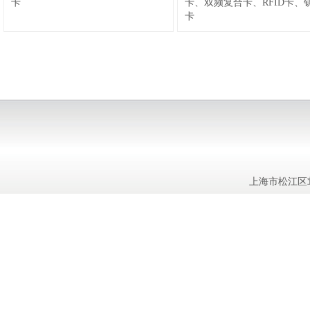
卡
卡、双频复合卡、RFID卡、
卡
上海市松江区茸
电子设备
万谷智能卡
新西德电子设备
万谷智能卡
新西德电子设备
万谷