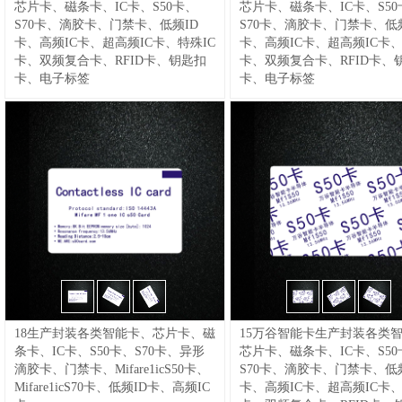
芯片卡、磁条卡、IC卡、S50卡、
芯片卡、磁条卡、IC卡、S50
显现场压力传感器升级版XIDE新西
S70卡、滴胶卡、门禁卡、低频ID
S70卡、滴胶卡、门禁卡、低频
德传感器电子设备制造厂@电子压力
卡、高频IC卡、超高频IC卡、特殊IC
卡、高频IC卡、超高频IC卡、
开关
/
43,PQ40气液通用数显型压力
卡、双频复合卡、RFID卡、钥匙扣
卡、双频复合卡、RFID卡、
开关变送传感器升级版XIDE新西德
卡、电子标签
卡、电子标签
传感器电子设备制造厂@数显压力开
关
/
44,PQ40D气液通用数显压力开
关变送传感器升级版XIDE新西德传
感器电子设备制造厂@通用压力开关
/
46,PQ70气液差压数显压力开关变
送传感器升级版XIDE新西德传感器
电子设备制造厂@差压开关
/
47,空气
能热泵,空调用高低压开关（压力开
关）汽车空调,中央空调使用,热水器
使用,
18生产封装各类智能卡、芯片卡、磁
15万谷智能卡生产封装各类
条卡、IC卡、S50卡、S70卡、异形
芯片卡、磁条卡、IC卡、S50
滴胶卡、门禁卡、Mifare1icS50卡、
S70卡、滴胶卡、门禁卡、低频
Mifare1icS70卡、低频ID卡、高频IC
卡、高频IC卡、超高频IC卡、