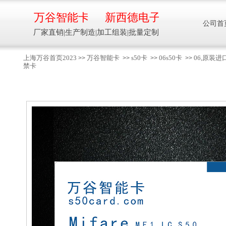
万谷智能卡
新西德电子
公司首
厂家直销|生产制造|加工组装|批量定制
上海万谷首页2023
万谷智能卡
s50卡
06s50卡
06,原装
>>
>>
>>
>>
禁卡
智能卡流量压力温度液位设备
万谷智能卡/新西德
电子
生产制造加工组装智能卡流量压力温度液
位设备
13918608088/
137016
91001