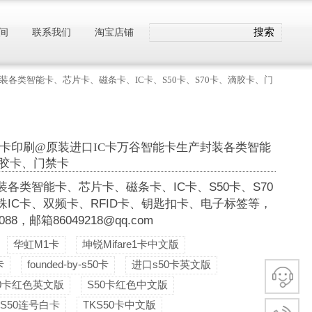
搜索
间
联系我们
淘宝店铺
封装各类智能卡、芯片卡、磁条卡、IC卡、S50卡、S70卡、滴胶卡、门
纯白卡印刷@原装进口IC卡万谷智能卡生产封装各类智能
滴胶卡、门禁卡
类智能卡、芯片卡、磁条卡、IC卡、S50卡、S70
殊IC卡、双频卡、RFID卡、钥匙扣卡、电子标签等，
，邮箱86049218@qq.com
华虹M1卡
坤锐Mifare1卡中文版
卡
founded-by-s50卡
进口s50卡英文版
50卡红色英文版
S50卡红色中文版
S50连号白卡
TKS50卡中文版