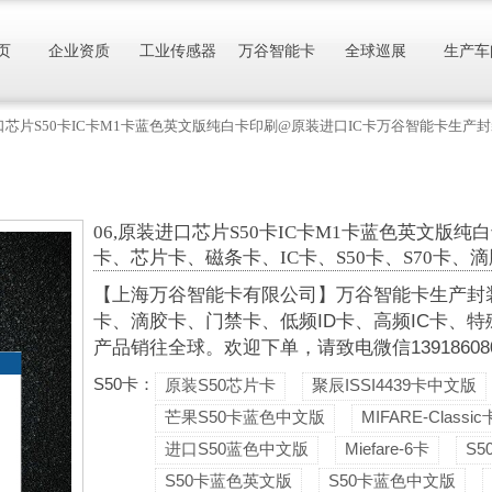
页
企业资质
工业传感器
万谷智能卡
全球巡展
生产车
进口芯片S50卡IC卡M1卡蓝色英文版纯白卡印刷@原装进口IC卡万谷智能卡生产
06,原装进口芯片S50卡IC卡M1卡蓝色英文版
卡、芯片卡、磁条卡、IC卡、S50卡、S70卡、
【上海万谷智能卡有限公司】万谷智能卡生产封装各
卡、滴胶卡、门禁卡、低频ID卡、高频IC卡、特
产品销往全球。欢迎下单，请致电微信13918608088
S50卡：
原装S50芯片卡
聚辰ISSI4439卡中文版
芒果S50卡蓝色中文版
MIFARE-Classic
进口S50蓝色中文版
Miefare-6卡
S
S50卡蓝色英文版
S50卡蓝色中文版