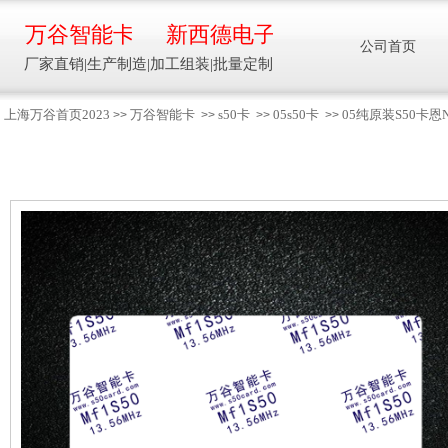
万谷智能卡
新西德电子
公司首页
厂家直销|生产制造|加工组装|批量定制
上海万谷首页2023
万谷智能卡
s50卡
05s50卡
05纯原装S50卡恩
>>
>>
>>
>>
智能卡流量压力温度液位设备
万谷智能卡/新西德
电子
生产制造加工组装智能卡流量压力温度液
位设备
13918608088/
137016
91001