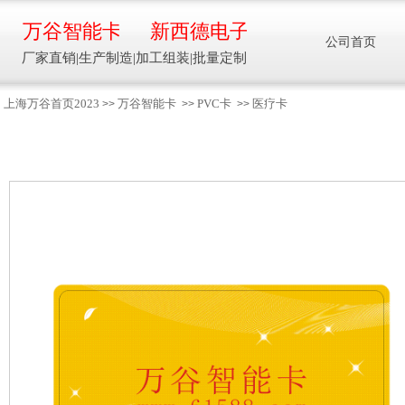
万谷智能卡
新西德电子
公司首页
厂家直销|生产制造|加工组装|批量定制
上海万谷首页2023
万谷智能卡
PVC卡
医疗卡
>>
>>
>>
智能卡流量压力温度液位设备
万谷智能卡/新西德
电子
生产制造加工组装智能卡流量压力温度液
位设备
13918608088/
137016
91001